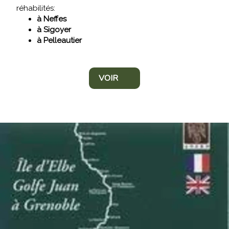
réhabilités:
à Neffes
à Sigoyer
à Pelleautier
VOIR