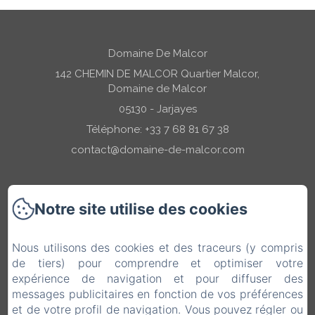
Domaine De Malcor
142 CHEMIN DE MALCOR Quartier Malcor,
Domaine de Malcor
05130 - Jarjayes
Téléphone: +33 7 68 81 67 38
contact@domaine-de-malcor.com
Notre site utilise des cookies
Accueil
Nous utilisons des cookies et des traceurs (y compris
Nos Gîtes
de tiers) pour comprendre et optimiser votre
expérience de navigation et pour diffuser des
Tarifs & Dispos
messages publicitaires en fonction de vos préférences
et de votre profil de navigation. Vous pouvez régler ou