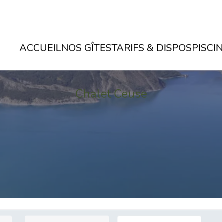
ACCUEIL
NOS GÎTES
TARIFS & DISPOS
PISCI
Chalet Ceuse