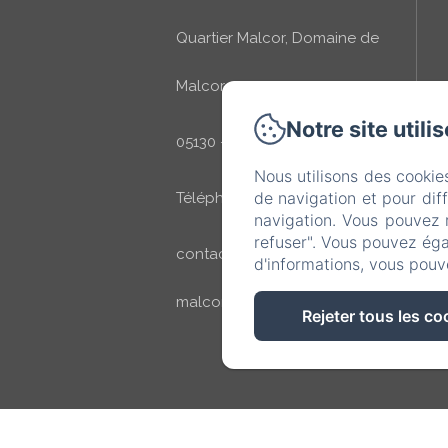
Quartier Malcor, Domaine de
Malcor
Notre site utili
05130 - Jarjayes
Nous utilisons des cookie
de navigation et pour dif
Téléphone: +33 7 68 81 67 38
navigation. Vous pouvez 
refuser". Vous pouvez éga
contact@domaine-de-
d'informations, vous pouv
malcor.com
Rejeter tous les co